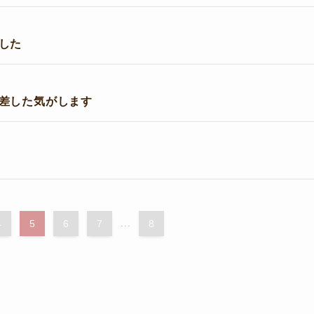
した
差した気がします
4
5
6
7
...
8